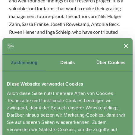
and well-founded findings of our research project. It is a
valuable tool for farms that want to make their grazing
management future-proof. The authors are Nils Holger
Zahn, Sassa Franke, Josefin Röwekamp, Antonia Beck,
Ruven Hener and Inga Schleip, who have contributed
their extensive practical experience and scientific
expertise to this project.
Zustimmung
Details
Über Cookies
Diese Webseite verwendet Cookies
Auch diese Seite nutzt mehrere Arten von Cookies:
Technische und funktionale Cookies benötigen wir
Latest Posts
zwingend, damit der Besuch unserer Website gelingt.
Darüber hinaus setzen wir Marketing-Cookies, damit wir
Sie auf unseren Seiten wiedererkennen. Zudem
verwenden wir Statistik-Cookies, um die Zugriffe auf