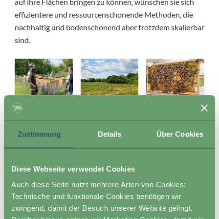
auf ihre Flächen bringen zu können, wünschen sie sich
effizientere und ressourcenschonende Methoden, die
nachhaltig und bodenschonend aber trotzdem skalierbar
sind.
Zustimmung
Details
Über Cookies
Warum Roots & Robots?
Diese Webseite verwendet Cookies
Darum sind sie Praxispartner bei Roots & Robots
Auch diese Seite nutzt mehrere Arten von Cookies:
geworden. In unserem EIP-Projekt erforschen wir
Technische und funktionale Cookies benötigen wir
gemeinsam mit dem Land Gut Hagen und zwei weiteren
zwingend, damit der Besuch unserer Website gelingt.