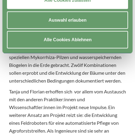
Alle Cookies zulassen
junge Pappeln in Reihen. Die Apfelbäume sollen Ende
des Jahres im sogenannten Alley Cropping Design
ebenfalls in Reihen gepflanzt werden. Die Jungpflanzen
Auswahl erlauben
aus der Baumschule haben drei unterschiedliche
Wurzelqualitäten, werden mit Erdballen, wurzelnackt
Alle Cookies Ablehnen
und mit Luftwurzelschnitt geliefert. Sie werden nach
einem ausgeklügelten Versuchsdesign zusammen mit
speziellen Mykorrhiza-Pilzen und wasserspeichernden
Biogelen in die Erde gebracht. Zwölf Kombinationen
sollen erprobt und die Entwicklung der Bäume unter den
unterschiedlichen Bedingungen dokumentiert werden.
Tanja und Florian erhoffen sich vor allem vom Austausch
mit den anderen Praktiker:innen und
Wissenschaftler:innen im Projekt neue Impulse. Ein
weiterer Ansatz am Projekt reizt sie: die Entwicklung
eines Feldroboters für eine automatisierte Pflege von
Agroforststreifen. Als Ingenieure sind sie sehr an