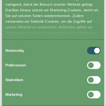
zwingend, damit der Besuch unserer Website gelingt.
Lust auf Mitarbeit in einem jungen, engagierten Team,
Darüber hinaus setzen wir Marketing-Cookies, damit wir
Zuverlässigkeit, Flexibilität und ein selbständiger
Sie auf unseren Seiten wiedererkennen. Zudem
Arbeitsstil
verwenden wir Statistik-Cookies, um die Zugriffe auf
unsere Website zu analysieren. Außerdem geben wir
Wir freuen uns auf Deine Bewerbung per E-Mail an
Informationen zu Ihrer Verwendung unserer Website an
sassa.franke@klimapraxis.de
, Dr. Sassa Franke. Betreff:
unsere Partner für Analysen weiter. Unsere Partner
Mitarbeiter/in Kurzstudie
führen diese Informationen möglicherweise mit weiteren
Einwilligungsauswahl
Daten zusammen, die Sie ihnen bereitgestellt haben oder
Notwendig
die sie im Rahmen Ihrer Nutzung der Dienste gesammelt
Wir bitten um Verständnis dafür, dass wir mögliche
haben.
Kosten, die bei der Wahrnehmung eines
Präferenzen
Vorstellungsgesprächs entstehen, leider nicht
übernehmen können. Personenbezogene Daten aus den
Statistiken
Bewerbungen werden gemäß der DSGVO verarbeitet
und nach sechs Monaten gelöscht.
Marketing