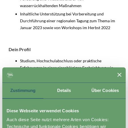
wasserrückhaltenden Maßnahmen
Inhaltliche Unterstützung bei Vorbereitung und
Durchführung einer regionalen Tagung zum Thema im
Januar 2023 sowie von Workshops im Herbst 2022
Dein Profil
Studium, Hochschulabschluss oder praktische
Erfahrungen in einer einschlägigen Fachrichtung wie
Wasserwirtschaft, Hydrologie, Ökologie, Geographie
o.ä.
Erfahrung in Aufbereitung wissenschaftlicher und
Zustimmung
Details
Über Cookies
praxisbezogener Ergebnisse
Großes Interesse an den Zusammenhängen von
Diese Webseite verwendet Cookies
Klimawandel und Wasserkreisläufen (www.klima-
landschaften.de), der regenerativer Landwirtschaft
Auch diese Seite nutzt mehrere Arten von Cookies:
sowie dem Wandel des Agrar- und Ernährungssystems
Technische und funktionale Cookies benötigen wir