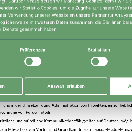
gt. Darüber hinaus setzen wir Marketing-Cookies, damit wir Sie
 Veranstaltung von Feldtagen und Workshops mit dem Klimapraxis-Team.
nden wir Statistik-Cookies, um die Zugriffe auf unsere Websit
hrer Verwendung unserer Website an unsere Partner für Analyse
erprojekts erstellst du Zwischenberichte und verwaltest Fördermittel
öglicherweise mit weiteren Daten zusammen, die Sie ihnen bereit
r Dienste gesammelt haben.
Präferenzen
Statistiken
ster- oder Diplomstudium in Sozialwissenschaften, Agrar- oder Umwelt
kunde, Landschaftsplanung oder einem verwandten Bereich
ung in einem dieser Themenfelder
nstransfer und der zielgruppengerechten Vermittlung von Inhalten über
nen
Auswahl erlauben
A
näle
ühl, mit verschiedenen Zielgruppen und Partnern zusammenzuarbeiten
ahrung in der Umsetzung und Administration von Projekten, einschließlic
rechnung von Fördermitteln
riftliche und mündliche Kommunikationsfähigkeiten auf Deutsch, möglic
se in MS-Office, von Vorteil sind Grundkenntnisse in Social-Media-Mana