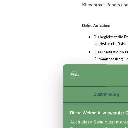
Klimapraxis Papers un
Deine Aufgaben
Du begleitest die 
Landwirtschaftsbetr
Du arbeitest dich s
Klimaanpassung, La
Du entwickelst Kom
Projekt-Webseite m
und dem Klimaprax
Du bereitest Forsc
Zustimmung
Landwirtschaft, Ver
In Zusammenarbeit 
deutschsprachigen 
Diese Webseite verwendet 
Du organisierst ein
Auch diese Seite nutzt mehre
gewonnenen Erkenn