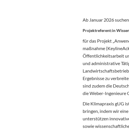
Ab Januar 2026 suchen w
Projektreferent:in Wisse
für das Projekt „Anwen
maßnahme (KeylineAcker
Öffentlichkeitsarbeit 
und administrative Täti
Landwirtschaftsbetrieb
Ergebnisse zu verbreit
sind zudem die Deutsc
die Weber-Ingenieure G
Die Klimapraxis gUG ist
bringen, indem wir ein
unterstützen innovativ
sowie wissenschaftlich