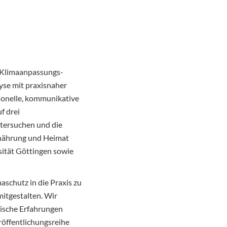
s Klimaanpassungs-
yse mit praxisnaher
ionelle, kommunikative
f drei
tersuchen und die
rnährung und Heimat
ität Göttingen sowie
aschutz in die Praxis zu
itgestalten. Wir
tische Erfahrungen
röffentlichungsreihe