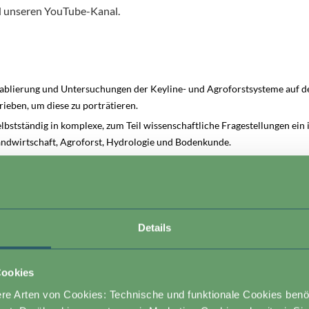
d unseren YouTube-Kanal.
Etablierung und Untersuchungen der Keyline- und Agroforstsysteme auf d
ieben, um diese zu porträtieren.
elbstständig in komplexe, zum Teil wissenschaftliche Fragestellungen ein 
ndwirtschaft, Agroforst, Hydrologie und Bodenkunde.
munikationsstrategien für verschiedene Zielgruppen und setzt diese um.
it Newsletter, Social Media, Presse, Funk und Fernsehen in Zusammena
is-Team.
hungs- und Praxisergebnisse auf und kommunizierst diese zielgruppenger
Details
bänden, Naturschutz, Wissenschaft, Ingenieurswesen, Verwaltung, Politi
mit der Deutschen Agroforst GmbH konzipierst du einen Film über etab
Raum und verbreitest diesen.
Cookies
en Stakeholder-Dialog, führst Interviews mit den beteiligten Akteur:inne
re Arten von Cookies: Technische und funktionale Cookies benö
tnisse aus.