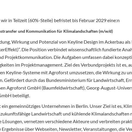
ir in Teilzeit (60%-Stelle) befristet bis Februar 2029 eine:n
nstransfer und Kommunikation für Klimalandschaften (m/w/d)
dung, Wirkung und Potenzial von Keyline Design im Ackerbau al
Effekt)“. Die Position verbindet wissenschaftlich fundierte Anal
und Projektkommunikation. Die Aufgaben umfassen dabei konzept
gkeiten im Projektmanagement. Ziel des Verbundprojekts ist es, au
en Keyline-Systeme mit Agroforst umzusetzen, die Wirkung zu un
en. Gefördert durch das Bundesministerium für Landwirtschaft, E
hen Agroforst GmbH (Baumfeldwirtschaft), Georg-August-Univers
mbH beteiligt.
 ein gemeinnütziges Unternehmen in Berlin. Unser Ziel ist es, Klim
e zukunftsfähige Landwirtschaft und kühlende Klimalandschaften m
e Lösungen, vernetzen verschiedene Akteure und verbreiten prak
e Ergebnisse über Webseiten, Newsletter, Veranstaltungen, die Ve