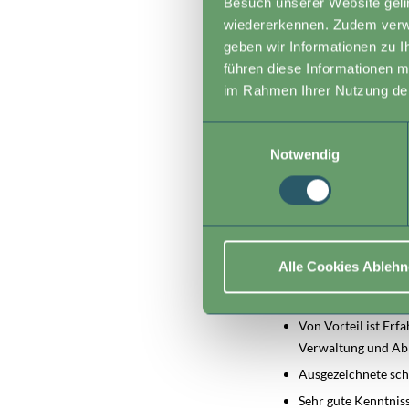
Besuch unserer Website gelin
Du unterstützt die
wiedererkennen. Zudem verwe
geben wir Informationen zu I
Im Rahmen des Förd
führen diese Informationen m
Klimapraxis-Team.
im Rahmen Ihrer Nutzung de
Einwilligungsauswahl
Dein Profil
Notwendig
Abgeschlossenes Ma
Hydrologie, Boden
Mehrjährige Erfahr
Erfahrung im Wisse
Alle Cookies Ableh
Kommunikationska
Freude und Feingef
Von Vorteil ist Erf
Verwaltung und Ab
Ausgezeichnete sch
Sehr gute Kenntnis