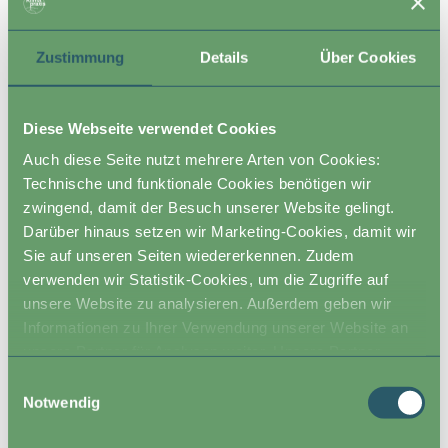
Diese können abfließendes Regenwasser leiten, so dass
es langsam im Boden versickert. Auch Erosion wird
Zustimmung
Details
Über Cookies
verhindert. Diese Grabenstrukturen werden oft mit
Gehölzen bepflanzt, um die Vorteile zu verstärken. So
entstehen grüne, kühlende Klimalandschaften.
Diese Webseite verwendet Cookies
Gemeinsam und zum Nutzen von Bauern und
Auch diese Seite nutzt mehrere Arten von Cookies:
Bäuerinnen haben wir damit einen gewaltigen Hebel, mit
Technische und funktionale Cookies benötigen wir
dem nationale und europäische Klimaziele doch noch
zwingend, damit der Besuch unserer Website gelingt.
erreicht werden könnten. Dieses Buch macht Hoffnung
Darüber hinaus setzen wir Marketing-Cookies, damit wir
und ergründet praxisnah, wie das möglich ist. Alle
Sie auf unseren Seiten wiedererkennen. Zudem
weiteren
Informationen zum Crowdfunding gibt es hier.
verwenden wir Statistik-Cookies, um die Zugriffe auf
unsere Website zu analysieren. Außerdem geben wir
Informationen zu Ihrer Verwendung unserer Website an
unsere Partner für Analysen weiter. Unsere Partner
führen diese Informationen möglicherweise mit weiteren
Einwilligungsauswahl
Daten zusammen, die Sie ihnen bereitgestellt haben oder
Notwendig
die sie im Rahmen Ihrer Nutzung der Dienste gesammelt
haben.